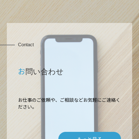
Contact
お
問い合わせ
ホーム
業務内容
お仕事のご依頼や、ご相談などお気軽にご連絡く
ださい。
高所作業・ロープアクセス
施工実績
難所・高所・狭所エアコン工事