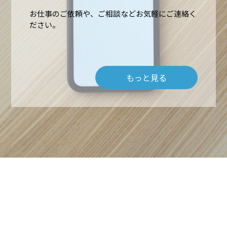
高所作業・ロープアクセス
施工実績
お仕事のご依頼や、ご相談などお気軽にご連絡く
ださい。
難所・高所・狭所エアコン工事
会社概要
ルームエアコン取付 台数口
もっと見る
お問い合わせ