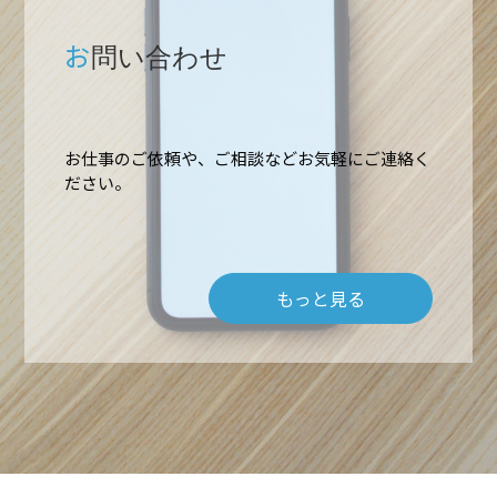
お
問い合わせ
お仕事のご依頼や、ご相談などお気軽にご連絡く
ホーム
ださい。
業務内容
もっと見る
高所作業・ロープアクセス
施工実績
難所・高所・狭所エアコン工事
会社概要
ルームエアコン取付 台数口
お問い合わせ