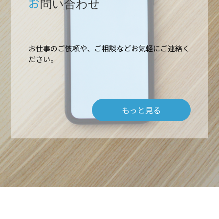
お
問い合わせ
お仕事のご依頼や、ご相談などお気軽にご連絡く
ださい。
ホーム
業務内容
もっと見る
高所作業・ロープアクセス
施工実績
難所・高所・狭所エアコン工事
会社概要
ルームエアコン取付 台数口
お問い合わせ