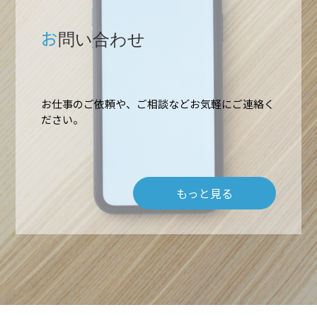
お
問い合わせ
お仕事のご依頼や、ご相談などお気軽にご連絡く
ホーム
ださい。
業務内容
もっと見る
高所作業・ロープアクセス
施工実績
難所・高所・狭所エアコン工事
会社概要
ルームエアコン取付 台数口