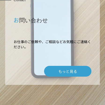
お
問い合わせ
ホーム
お仕事のご依頼や、ご相談などお気軽にご連絡く
ださい。
業務内容
高所作業・ロープアクセス
もっと見る
施工実績
難所・高所・狭所エアコン工事
会社概要
ルームエアコン取付 台数口