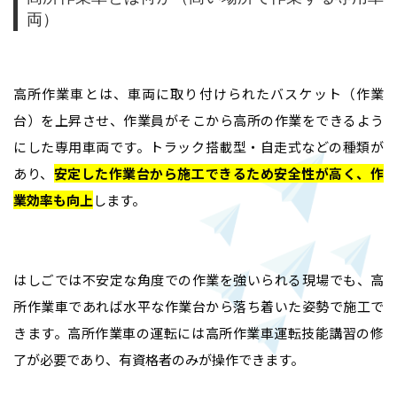
両）
難所・高所・狭所エアコン工事
会社概要
ルームエアコン取付 台数口
高所作業車とは、車両に取り付けられたバスケット（作業
台）を上昇させ、作業員がそこから高所の作業をできるよう
お問い合わせ
にした専用車両です。トラック搭載型・自走式などの種類が
あり、
安定した作業台から施工できるため安全性が高く、作
業効率も向上
します。
はしごでは不安定な角度での作業を強いられる現場でも、高
所作業車であれば水平な作業台から落ち着いた姿勢で施工で
きます。高所作業車の運転には高所作業車運転技能講習の修
了が必要であり、有資格者のみが操作できます。