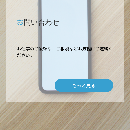
お
問い合わせ
ホーム
お仕事のご依頼や、ご相談などお気軽にご連絡く
ださい。
業務内容
もっと見る
高所作業・ロープアクセス
施工実績
難所・高所・狭所エアコン工事
会社概要
ルームエアコン取付 台数口