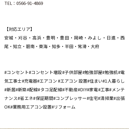
TEL：0566-91-4869
【対応エリア】
安城・刈谷・高浜・豊明・豊田・岡崎・みよし・日進・西
尾・知立・碧南・東海・知多・半田・常滑・大府
#コンセント#コンセント増設#子供部屋#勉強部屋#勉強机#電
気工事士#充電器#エアコン #エアコン 設置#住まい#1人暮らし
#新居#新築#配線#タコ足配線#不動産#DIY#家電#工事#メンテ
ナンス#省エネ#保証期間#コンプレッサー#住宅#清掃業#出張
OK#業務用エアコン設置#リフォーム