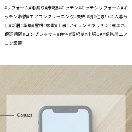
#リフォーム#雨漏り#床#壁#キッチン#キッチンリフォーム#キ
ッチン収納#エアコンクリーニング#失敗 #机#住まい#1人暮ら
し#新居#新築#屋根#家電#工事#アイランドキッチン#省エネ#
保証期間#コンプレッサー#住宅#清掃業#出張OK#業務用エア
コン設置
Contact