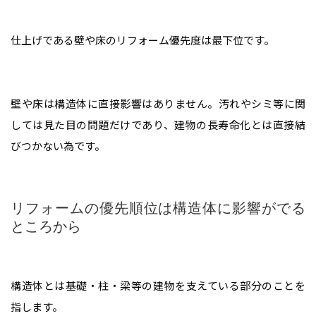
仕上げである壁や床のリフォーム優先度は最下位です。
ホーム
壁や床は構造体に直接影響はありません。汚れやシミ等に関
しては見た目の問題だけであり、建物の長寿命化とは直接結
業務内容
びつかない為です。
高所作業・ロープアクセス
施工実績
リフォームの優先順位は構造体に影響がでる
ところから
難所・高所・狭所エアコン工事
会社概要
ルームエアコン取付 台数口
構造体とは基礎・柱・梁等の建物を支えている部分のことを
お問い合わせ
指します。