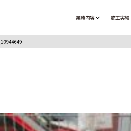
業務内容
施工実績
高所作業・ロープアクセス
_10944649
難所・高所・狭所エアコン工事
ルームエアコン取付 大型案件