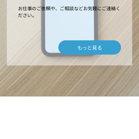
高所作業・ロープアクセス
施工実績
お仕事のご依頼や、ご相談などお気軽にご連絡く
ださい。
難所・高所・狭所エアコン工事
会社概要
ルームエアコン取付 台数口
もっと見る
お問い合わせ