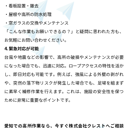
・看板設置・撤去
・屋根や高所の防水処理
・窓ガラスの交換やメンテナンス
「こんな作業もお願いできるの？」と疑問に思われた方も、
お気軽にお問い合わせください。
ホーム
4. 緊急対応が可能
台風や地震などの影響で、高所の破損やメンテナンスが必要
業務内容
になった場合でも、迅速に対応。ロープアクセスの特性を活か
し、即日対応も可能です。例えば、強風による外壁の剥がれ
高所作業・ロープアクセス
施工実績
や、突然の落下物リスクが発生した場合でも、足場を組まず
に素早く補修作業を行えます。これは、施設の安全性を保つ
難所・高所・狭所エアコン工事
ために非常に重要なポイントです。
会社概要
ルームエアコン取付 台数口
お問い合わせ
愛知での高所作業なら、今すぐ株式会社クレストへご相談