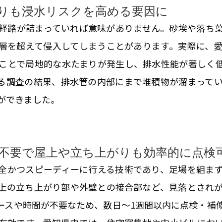
りも浸水リスクを高める要因に
経路が詰まっていれば意味がありません。砂埃や落ち
層を超えて侵入してしまうことがあります。実際に、
ことで局地的な水たまりが発生し、排水性能が著しく
る調査の結果、排水管の内部にまで堆積物が溜まって
ができました。
不要で屋上や立ち上がりも効率的に点検
全かつスピーディーに行える技術であり、足場を組ま
上の立ち上がり部や外壁との接合部など、見落とされ
ースや時間が不要なため、数日〜1週間以内に点検・補