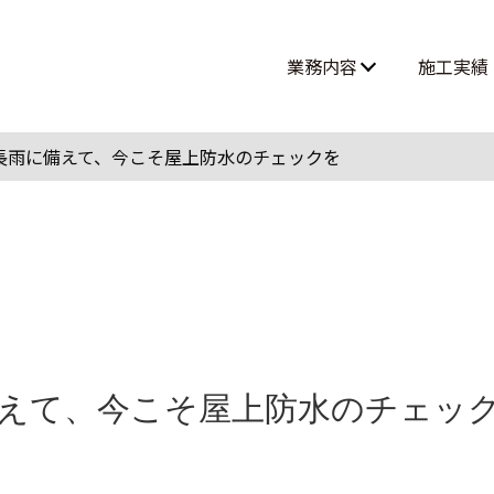
業務内容
施工実績
高所作業・ロープアクセス
長雨に備えて、今こそ屋上防水のチェックを
難所・高所・狭所エアコン工事
ルームエアコン取付 大型案件
えて、今こそ屋上防水のチェッ