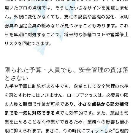
用いたプロの点検では、そうした小さなサインを見逃しませ
ん。外観に変化がなくても、支柱の腐食や基礎の劣化、照明
器具の固定金具の緩みなどが見つかることもあります。これ
らを早期に対処することで、将来的な修繕コストや営業停止
リスクを回避できます。
ホーム
限られた予算・人員でも、安全管理の質は落
とさない
業務内容
人手や予算に制約がある中でも、企業として安全管理の水準
を落とすわけにはいきません。ロープアクセスは、必要最小限
高所作業・ロープアクセス
施工実績
の人員と期間で作業が可能であり、
小さな点検から部分補修
までを一気に対応できる
点でも効率的です。また、施設の営
難所・高所・狭所エアコン工事
業を止めることなく作業ができるため、業務への影響も最小
会社概要
限に抑えられます。まさに、今の時代にフィットした“合理的