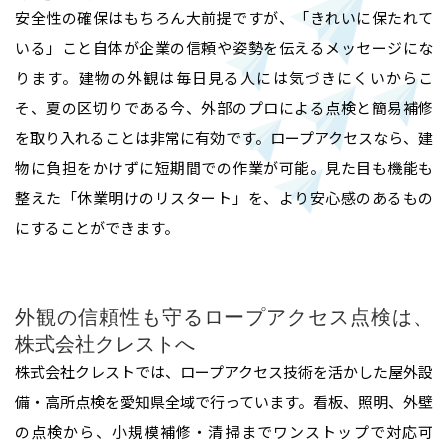
高所作業・ロープアクセス
施工実績
安全性の確保はもちろん大前提ですが、「きれいに保たれて
いる」こと自体が企業の信頼や姿勢を伝えるメッセージにな
難所・高所・狭所エアコン工事
会社概要
ります。建物の外観は毎日見る人には気づきにくいからこ
そ、夏の区切りである今、外部のプロによる点検と簡易補修
ルームエアコン取付 台数口
を取り入れることは非常に有効です。ロープアクセスなら、建
お問い合わせ
物に負担をかけずに短期間での作業が可能。見た目も機能も
整えた「休業明けのリスタート」を、より安心感のあるもの
にすることができます。
外観の信頼性も守るロープアクセス点検は、
株式会社クレストへ
株式会社クレストでは、ロープアクセス技術を活かした屋外設
備・高所点検を愛知県全域で行っています。看板、照明、外壁
の点検から、小規模補修・清掃までワンストップで対応可