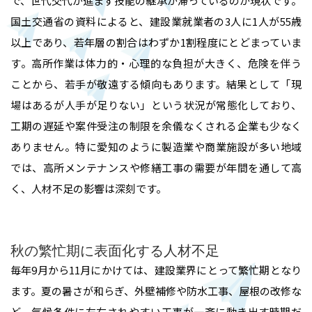
で、世代交代が進まず技能の継承が滞っているのが現状です。
国土交通省の資料によると、建設業就業者の3人に1人が55歳
以上であり、若年層の割合はわずか1割程度にとどまっていま
す。高所作業は体力的・心理的な負担が大きく、危険を伴う
ことから、若手が敬遠する傾向もあります。結果として「現
場はあるが人手が足りない」という状況が常態化しており、
工期の遅延や案件受注の制限を余儀なくされる企業も少なく
ありません。特に愛知のように製造業や商業施設が多い地域
では、高所メンテナンスや修繕工事の需要が年間を通して高
く、人材不足の影響は深刻です。
秋の繁忙期に表面化する人材不足
毎年9月から11月にかけては、建設業界にとって繁忙期となり
ます。夏の暑さが和らぎ、外壁補修や防水工事、屋根の改修な
ど、気候条件に左右されやすい工事が一斉に動き出す時期だ