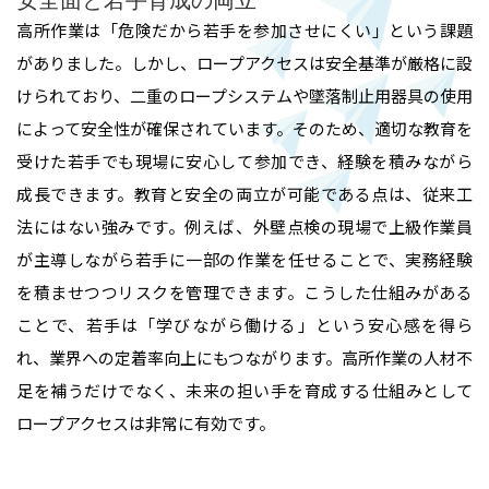
高所作業は「危険だから若手を参加させにくい」という課題
がありました。しかし、ロープアクセスは安全基準が厳格に設
けられており、二重のロープシステムや墜落制止用器具の使用
によって安全性が確保されています。そのため、適切な教育を
受けた若手でも現場に安心して参加でき、経験を積みながら
成長できます。教育と安全の両立が可能である点は、従来工
ホーム
法にはない強みです。例えば、外壁点検の現場で上級作業員
が主導しながら若手に一部の作業を任せることで、実務経験
を積ませつつリスクを管理できます。こうした仕組みがある
業務内容
ことで、若手は「学びながら働ける」という安心感を得ら
れ、業界への定着率向上にもつながります。高所作業の人材不
高所作業・ロープアクセス
施工実績
足を補うだけでなく、未来の担い手を育成する仕組みとして
ロープアクセスは非常に有効です。
難所・高所・狭所エアコン工事
会社概要