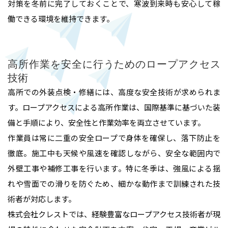
対策を冬前に完了しておくことで、寒波到来時も安心して稼
働できる環境を維持できます。
ホーム
高所作業を安全に行うためのロープアクセス
業務内容
技術
高所での外装点検・修繕には、高度な安全技術が求められま
高所作業・ロープアクセス
す。ロープアクセスによる高所作業は、国際基準に基づいた装
施工実績
備と手順により、安全性と作業効率を両立させています。
難所・高所・狭所エアコン工事
作業員は常に二重の安全ロープで身体を確保し、落下防止を
会社概要
徹底。施工中も天候や風速を確認しながら、安全な範囲内で
ルームエアコン取付 台数口
外壁工事や補修工事を行います。特に冬季は、強風による揺
れや雪面での滑りを防ぐため、細かな動作まで訓練された技
お問い合わせ
術者が対応します。
株式会社クレストでは、経験豊富なロープアクセス技術者が現