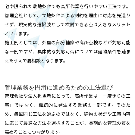
宅や限られた敷地条件でも高所作業を行いやすい工法です。
難所・高所・狭所エアコン工事
管理会社として、立地条件による制約を理由に対応を先送り
会社概要
せず、現実的な選択肢として検討できる点は大きなメリット
ルームエアコン取付 台数口
といえます。
お問い合わせ
施工例としては、外壁の部分補修や高所点検などが対応可能
な一例ですが、具体的な対応可否については建物条件を踏ま
えたうえで要相談となります。
管理業務を円滑に進めるための工法選び
管理会社や法人担当者にとって、高所作業は「一度きりの工
事」ではなく、継続的に発生する業務の一部です。そのた
め、毎回同じ工法を選ぶのではなく、建物の状況や工事内容
に応じて最適な方法を選択することが、長期的な管理の質を
高めることにつながります。