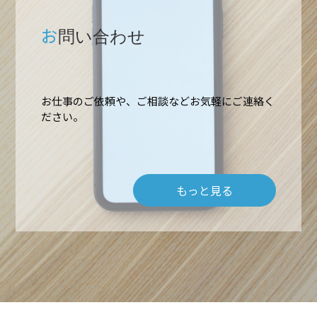
お
問い合わせ
お仕事のご依頼や、ご相談などお気軽にご連絡く
ホーム
ださい。
業務内容
もっと見る
高所作業・ロープアクセス
施工実績
難所・高所・狭所エアコン工事
会社概要
ルームエアコン取付 台数口
お問い合わせ