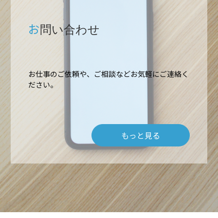
お
問い合わせ
ホーム
お仕事のご依頼や、ご相談などお気軽にご連絡く
ださい。
業務内容
もっと見る
高所作業・ロープアクセス
施工実績
難所・高所・狭所エアコン工事
会社概要
ルームエアコン取付 台数口