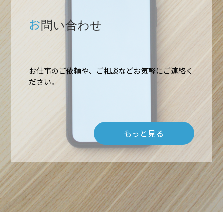
お
問い合わせ
お仕事のご依頼や、ご相談などお気軽にご連絡く
ホーム
ださい。
業務内容
もっと見る
高所作業・ロープアクセス
施工実績
難所・高所・狭所エアコン工事
会社概要
ルームエアコン取付 台数口
お問い合わせ