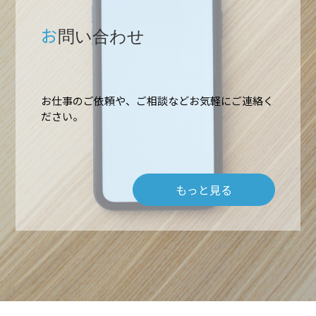
お
問い合わせ
お仕事のご依頼や、ご相談などお気軽にご連絡く
ホーム
ださい。
業務内容
もっと見る
高所作業・ロープアクセス
施工実績
難所・高所・狭所エアコン工事
会社概要
ルームエアコン取付 台数口
お問い合わせ