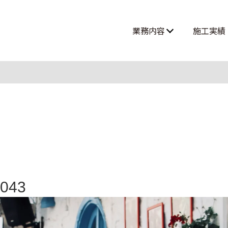
業務内容
施工実績
高所作業・ロープアクセス
難所・高所・狭所エアコン工事
ルームエアコン取付 大型案件
0043