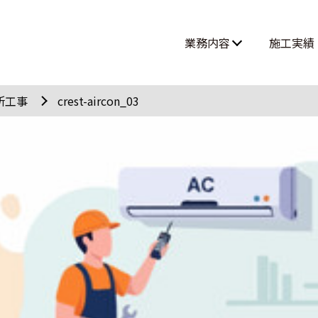
業務内容
施工実績
高所作業・ロープアクセス
所工事
crest-aircon_03
難所・高所・狭所エアコン工事
ルームエアコン取付 大型案件